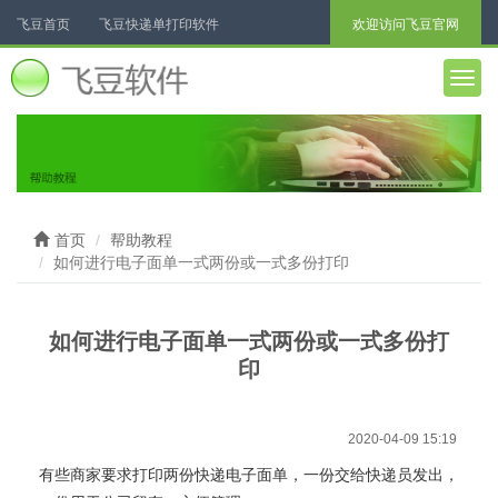
飞豆首页
飞豆快递单打印软件
欢迎访问飞豆官网
飞豆票据打印软件
飞豆聊天助手
电子面单打印
进销存
Togg
navig
Excel批量打印
微信扫码寄件
更多软件...
首页
帮助教程
如何进行电子面单一式两份或一式多份打印
如何进行电子面单一式两份或一式多份打
印
2020-04-09 15:19
有些商家要求打印两份快递电子面单，一份交给快递员发出，